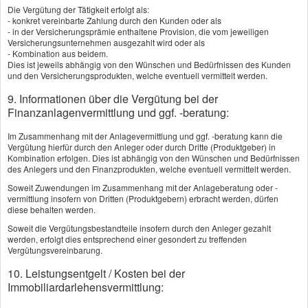
Die Vergütung der Tätigkeit erfolgt als:
vom Beruf zur niedrigen Gefahrenklasse.
- konkret vereinbarte Zahlung durch den Kunden oder als
- in der Versicherungsprämie enthaltene Provision, die vom jeweiligen
Versicherungsunternehmen ausgezahlt wird oder als
- Kombination aus beidem.
Dies ist jeweils abhängig von den Wünschen und Bedürfnissen des Kunden
[
zurück
]
und den Versicherungsprodukten, welche eventuell vermittelt werden.
9. Informationen über die Vergütung bei der
Finanzanlagenvermittlung und ggf. -beratung:
Im Zusammenhang mit der Anlagevermittlung und ggf. -beratung kann die
Vergütung hierfür durch den Anleger oder durch Dritte (Produktgeber) in
Kombination erfolgen. Dies ist abhängig von den Wünschen und Bedürfnissen
des Anlegers und den Finanzprodukten, welche eventuell vermittelt werden.
Impressum
Soweit Zuwendungen im Zusammenhang mit der Anlageberatung oder -
vermittlung insofern von Dritten (Produktgebern) erbracht werden, dürfen
diese behalten werden.
Rechtliche Hinweise
Soweit die Vergütungsbestandteile insofern durch den Anleger gezahlt
werden, erfolgt dies entsprechend einer gesondert zu treffenden
Datenschutz
Vergütungsvereinbarung.
10. Leistungsentgelt / Kosten bei der
Erstinformation
Immobiliardarlehensvermittlung:
Beschwerden