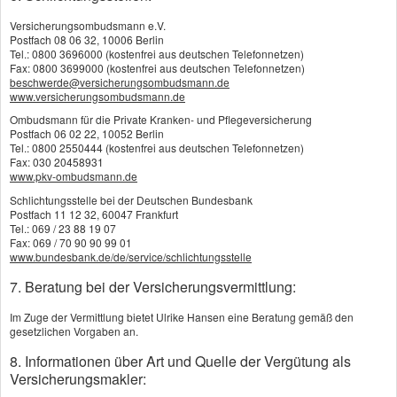
Kranken(haus)-Tagegeld, Kurkostenbeihilfe
Versicherungsombudsmann e.V.
oder Genesungsgeld schmälern die
Postfach 08 06 32, 10006 Berlin
Tel.: 0800 3696000 (kostenfrei aus deutschen Telefonnetzen)
Invaliditätsleistung im Verhältnis zu den
Fax: 0800 3699000 (kostenfrei aus deutschen Telefonnetzen)
Beiträgen. Extraleistungen können zudem oft
beschwerde@versicherungsombudsmann.de
www.versicherungsombudsmann.de
günstiger im Rahmen des
Ombudsmann für die Private Kranken- und Pflegeversicherung
Krankenversicherungsschutzes abgeschlossen
Postfach 06 02 22, 10052 Berlin
werden. Achtung auch bei den Ausschlüssen:
Tel.: 0800 2550444 (kostenfrei aus deutschen Telefonnetzen)
Fax: 030 20458931
Einige Versicherer leisten nicht bei Unfällen
www.pkv-ombudsmann.de
während der Ausübung einiger gefährlicher
Schlichtungsstelle bei der Deutschen Bundesbank
Sportarten oder verlangen dafür
Postfach 11 12 32, 60047 Frankfurt
Tel.: 069 / 23 88 19 07
Risikozuschläge. Auch manche Berufe wie z.B.
Fax: 069 / 70 90 90 99 01
Gerüstbauer, Dachdecker oder Tierpfleger
www.bundesbank.de/de/service/schlichtungsstelle
haben es schwer, eine passende
7. Beratung bei der Versicherungsvermittlung:
Unfallversicherung zu bekommen. Frauen sind
Im Zuge der Vermittlung bietet Ulrike Hansen eine Beratung gemäß den
beim Abschluss von Unfallversicherungen
gesetzlichen Vorgaben an.
übrigens fast bei allen Versicherern im Vorteil
8. Informationen über Art und Quelle der Vergütung als
– wegen ihres grundsätzlich geringeren
Versicherungsmakler:
Unfallrisikos gehören sie meist unabhängig