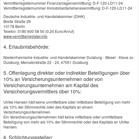
Vermittlerregisternummer Finanzanlagenvermittlung: D-F-120-LD11-24
ist im Ernstfall, wer eine Unfallversicherung
Vermittlerregisternummer Immobiliardarlehensvermittlung: D-F-120-LD11-24
besitzt und finanziell geschützt ist. Bei der
Deutsche Industrie- und Handelskammer (DIHK)
Auswahl der richtigen Police aber nicht nur auf
Breite Straße 29
10178 Berlin
den Preis achten. Wichtig ist vor allem, wie
Telefon: 0180 600 58 50 (0,20 Euro/Anruf)
hoch nach einem Unfall die finanziellen
www.vermittlerregister.info
Leistungen sind. Günstig sind Verträge mit
4. Erlaubnisbehörde:
Progression: Bei hundertprozentiger Invalidität
Niederrheinische Industrie- und Handelskammer Duisburg - Wesel - Kleve zu
wird je nach Tarif das Drei- bis Fünffache der
Duisburg, Mercatorstraße 22 - 24, 47051 Duisburg
vereinbarten Versicherungssumme fällig. Bei
5. Offenlegung direkter oder indirekter Beteiligungen über
geringerer Invalidität bis zu einer Grenze von
10% an Versicherungsunternehmen oder von
meist fünfzig Prozent zahlt der Versicherer
Versicherungsunternehmen am Kapital des
anteilig entsprechend dem tatsächlichen
Versicherungsvermittlers über 10%:
Invaliditätsgrad. Eher ungünstig sind Verträge
Ulrike Hansen hält keine unmittelbare oder mittelbare Beteiligung von mehr
mit Beitragsrückgewähr. Hier dient nur ein Teil
als 10% der Stimmrechte oder des Kapitals an einem
Versicherungsunternehmen.
der Versichertenbeiträge dem Risikoschutz –
Ein Versicherungsunternehmen hält keine mittelbare oder unmittelbare
mit dem anderen Teil muss der Versicherer die
Beteiligung von mehr als 10% der Stimmrechte oder des Kapitals an Ulrike
Hansen.
spätere Rückerstattung finanzieren. Auch
Extraleistungen der Unfallversicherung wie
6. Schlichtungsstellen: