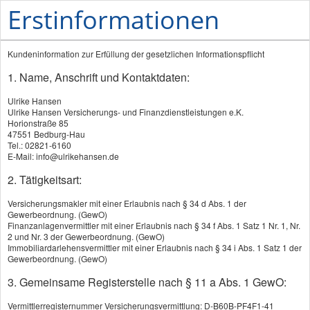
Erstinformationen
Kundeninformation zur Erfüllung der gesetzlichen Informationspflicht
1. Name, Anschrift und Kontaktdaten:
Ulrike Hansen
Ulrike Hansen Versicherungs- und Finanzdienstleistungen e.K.
Horionstraße 85
47551 Bedburg-Hau
Tel.: 02821-6160
Unfallversicherung: Gute Produkte
E-Mail: info@ulrikehansen.de
erkennen
2. Tätigkeitsart:
Versicherungsmakler mit einer Erlaubnis nach § 34 d Abs. 1 der
Gewerbeordnung. (GewO)
Wer sein Leben aktiv gestaltet, ist besonders
Finanzanlagenvermittler mit einer Erlaubnis nach § 34 f Abs. 1 Satz 1 Nr. 1, Nr.
häufig von Unfällen bedroht. Niemand denkt
2 und Nr. 3 der Gewerbeordnung. (GewO)
Immobiliardarlehensvermittler mit einer Erlaubnis nach § 34 i Abs. 1 Satz 1 der
gerne daran, dass man schon als junger
Gewerbeordnung. (GewO)
Mensch durch einen schweren Sport-,
3. Gemeinsame Registerstelle nach § 11 a Abs. 1 GewO:
Urlaubs-, Arbeits- oder Haushaltsunfall auf
Dauer eingeschränkt werden könnte. Im Vorteil
Vermittlerregisternummer Versicherungsvermittlung: D-B60B-PF4F1-41