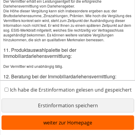
Der Vermittler erhält ein Leistungsentgelt für die erfolgreiche
Darlehensvermittlung vom Darlehensgeber.
Die Höhe dieser Vergütung kann sich insbesondere ergeben aus: der
Cookies
Bruttodarlehenssumme, Zinszahlungen, Prämien. Wie hoch die Vergütung des
Vermittlers konkret sein wird, steht zum Zeitpunkt der Aushändigung dieser
Information noch nicht fest. Er wird Ihnen zu einem späteren Zeitpunkt auf dem
Vertrag widerrufen
sog. ESIS-Merkblatt mitgeteilt, welches Sie rechtzeitig vor Vertragsschluss
ausgehändigt bekommen. Es können weitere variable Vergütungen
hinzukommen, die sich an qualitativen Merkmalen bemessen.
11. Produktauswahlpalette bei der
Diese Website verwendet Cookies. Einige Cookies sind
Immobiliardarlehensvermittlung:
für den Betrieb der Website unbedingt erforderlich.
Andere Cookies sind optional und erweitern den
Der Vermittler wird unabhängig tätig.
Funktionsumfang. Sie können Ihre Einwilligung
12. Beratung bei der Immobiliardarlehensvermittlung:
jederzeit widerrufen. Nähere Informationen finden Sie
Die Tätigkeit als Immobiliardarlehensvermittler beinhaltet auch Beratung.
in der
Datenschutzerklärung
.
Ich habe die Erstinformation gelesen und gespeichert
13. Emittenten und Anbieter:
alle Cookies erlauben
Erstinformation speichern
Vermittelt und ggf. beraten wird zu Finanzanlagen aus der gesamten Breite
des in Deutschland bestehenden Marktes, soweit dies im Rahmen der
behördlichen Zulassungen (§ 34 GewO) zulässig ist. Bestehende
nur notwendige Cookies
Einschränkungen im Produktangebot werden auf Anfrage offen gelegt.
weiter zur Homepage
weitere Einstellungen