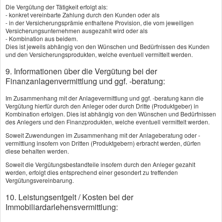
Schadenfreiheitsrabatt in der Regel erhalten,
Die Vergütung der Tätigkeit erfolgt als:
- konkret vereinbarte Zahlung durch den Kunden oder als
wenn man es binnen achtzehn Monaten
- in der Versicherungsprämie enthaltene Provision, die vom jeweiligen
wieder anmeldet - solange besteht bei den
Versicherungsunternehmen ausgezahlt wird oder als
- Kombination aus beidem.
meisten Versicherern eine beitragsfreie
Dies ist jeweils abhängig von den Wünschen und Bedürfnissen des Kunden
Ruheversicherung.
und den Versicherungsprodukten, welche eventuell vermittelt werden.
9. Informationen über die Vergütung bei der
Mehr zum Thema:
Finanzanlagenvermittlung und ggf. -beratung:
·
KFZ-Haftpflichtversicherung
Im Zusammenhang mit der Anlagevermittlung und ggf. -beratung kann die
·
Teil- und Vollkasko
Vergütung hierfür durch den Anleger oder durch Dritte (Produktgeber) in
Kombination erfolgen. Dies ist abhängig von den Wünschen und Bedürfnissen
·
Die Kosten
des Anlegers und den Finanzprodukten, welche eventuell vermittelt werden.
·
Schadenfreiheitsrabatt
Soweit Zuwendungen im Zusammenhang mit der Anlageberatung oder -
vermittlung insofern von Dritten (Produktgebern) erbracht werden, dürfen
·
So sparen Sie Beiträge
diese behalten werden.
Soweit die Vergütungsbestandteile insofern durch den Anleger gezahlt
werden, erfolgt dies entsprechend einer gesondert zu treffenden
Vergütungsvereinbarung.
Vergleich und Angebot Autoversicherung
10. Leistungsentgelt / Kosten bei der
Vorname, Name: *
Immobiliardarlehensvermittlung: