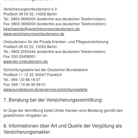
Eine weitere Möglichkeit: viele Versicherer
Versicherungsombudsmann e.V.
machen günstige Angebote für Autoneulinge,
Postfach 08 06 32, 10006 Berlin
die bereits ein Mofa oder ein Kleinkraftrad dort
Tel.: 0800 3696000 (kostenfrei aus deutschen Telefonnetzen)
Fax: 0800 3699000 (kostenfrei aus deutschen Telefonnetzen)
versichert hatten.
beschwerde@versicherungsombudsmann.de
www.versicherungsombudsmann.de
Saisonkennzeichen nutzen
Ombudsmann für die Private Kranken- und Pflegeversicherung
Postfach 06 02 22, 10052 Berlin
Sommerzeit ist Cabriozeit. Wenn Sie offen
Tel.: 0800 2550444 (kostenfrei aus deutschen Telefonnetzen)
fahren und dabei sparen wollen, können Sie
Fax: 030 20458931
www.pkv-ombudsmann.de
ein Saisonkennzeichen nutzen. Die KFZ-
Schlichtungsstelle bei der Deutschen Bundesbank
Versicherung zahlen Sie dann nur für den
Postfach 11 12 32, 60047 Frankfurt
Zeitraum, in dem Ihr Fahrzeug auch zugelassen
Tel.: 069 / 23 88 19 07
Fax: 069 / 70 90 90 99 01
ist. Wenn Ihr Wagen dabei länger als sechs
www.bundesbank.de/de/service/schlichtungsstelle
Monate pro Jahr rollt, wächst sogar der
7. Beratung bei der Versicherungsvermittlung:
Schadenfreiheitsrabatt der Police weiter.
Im Zuge der Vermittlung bietet Ulrike Hansen eine Beratung gemäß den
gesetzlichen Vorgaben an.
Die KFZ-Steuer entfällt während der
8. Informationen über Art und Quelle der Vergütung als
Ruhemonate ebenfalls. Wird das Fahrzeug im
Versicherungsmakler:
Herbst ganz abgemeldet, bleibt der erreichte