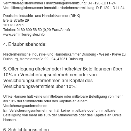
Weil Fahranfänger häufiger als erfahrene
Vermittlerregisternummer Finanzanlagenvermittlung: D-F-120-LD11-24
Vermittlerregisternummer Immobiliardarlehensvermittlung: D-F-120-LD11-24
Fahrzeuglenker Unfälle verursachen, verlangen
Deutsche Industrie- und Handelskammer (DIHK)
KFZ-Haftpflichtversicherer von ihnen
Breite Straße 29
Beitragssätze von bis zu 300 Prozent. Mit
10178 Berlin
Telefon: 0180 600 58 50 (0,20 Euro/Anruf)
einigen Kniffen lässt sich jedoch viel Geld
www.vermittlerregister.info
sparen.
4. Erlaubnisbehörde:
Erste Möglichkeit: das Fahrzeug von den Eltern
Niederrheinische Industrie- und Handelskammer Duisburg - Wesel - Kleve zu
Duisburg, Mercatorstraße 22 - 24, 47051 Duisburg
als Zweitwagen anmelden lassen. So starten
Sie mit einem deutlich niedrigeren
5. Offenlegung direkter oder indirekter Beteiligungen über
10% an Versicherungsunternehmen oder von
Beitragssatz. Der mit dem Zweitfahrzeug im
Versicherungsunternehmen am Kapital des
Lauf der Zeit erworbene Prämienrabatt kann
Versicherungsvermittlers über 10%:
später auf Sie umgeschrieben werden. Viele
Ulrike Hansen hält keine unmittelbare oder mittelbare Beteiligung von mehr
Gesellschaften gewähren außerdem günstigere
als 10% der Stimmrechte oder des Kapitals an einem
Einstiegstarife, wenn bereits ein
Versicherungsunternehmen.
Ein Versicherungsunternehmen hält keine mittelbare oder unmittelbare
Familienmitglied ein Fahrzeug beim
Beteiligung von mehr als 10% der Stimmrechte oder des Kapitals an Ulrike
Unternehmen versichert hat.
Hansen.
6. Schlichtungsstellen: