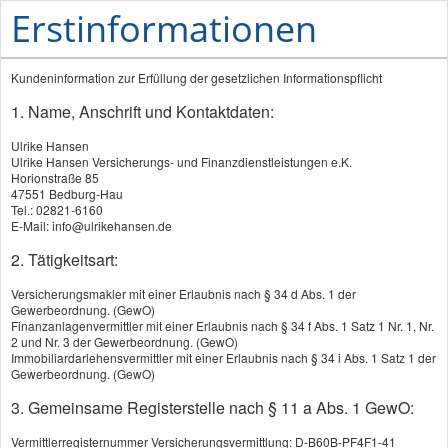
Erstinformationen
Kundeninformation zur Erfüllung der gesetzlichen Informationspflicht
1. Name, Anschrift und Kontaktdaten:
Ulrike Hansen
Ulrike Hansen Versicherungs- und Finanzdienstleistungen e.K.
Horionstraße 85
47551 Bedburg-Hau
PRODUKTE
Tel.: 02821-6160
E-Mail: info@ulrikehansen.de
Autoversicherung
2. Tätigkeitsart:
Motorradversicherung
Versicherungsmakler mit einer Erlaubnis nach § 34 d Abs. 1 der
Gewerbeordnung. (GewO)
Autoversicherung
Finanzanlagenvermittler mit einer Erlaubnis nach § 34 f Abs. 1 Satz 1 Nr. 1, Nr.
2 und Nr. 3 der Gewerbeordnung. (GewO)
Immobiliardarlehensvermittler mit einer Erlaubnis nach § 34 i Abs. 1 Satz 1 der
So sparen Sie Beiträge
Gewerbeordnung. (GewO)
Weniger Prämie für
3. Gemeinsame Registerstelle nach § 11 a Abs. 1 GewO:
Zweitwagen
Vermittlerregisternummer Versicherungsvermittlung: D-B60B-PF4F1-41