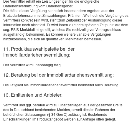
Der Vermittler erhält ein Leistungsentgelt für die erfolgreiche
Darlehensvermittlung vom Darlehensgeber.
Geburtsdatum:
Die Höhe dieser Vergütung kann sich insbesondere ergeben aus: der
Bruttodarlehenssumme, Zinszahlungen, Prämien. Wie hoch die Vergütung des
Vermittlers konkret sein wird, steht zum Zeitpunkt der Aushändigung dieser
Information noch nicht fest. Er wird Ihnen zu einem späteren Zeitpunkt auf dem
Straße, Hausnr.:
sog. ESIS-Merkblatt mitgeteilt, welches Sie rechtzeitig vor Vertragsschluss
ausgehändigt bekommen. Es können weitere variable Vergütungen
hinzukommen, die sich an qualitativen Merkmalen bemessen.
11. Produktauswahlpalette bei der
PLZ, Ort:
Immobiliardarlehensvermittlung:
Der Vermittler wird unabhängig tätig.
Telefon:
12. Beratung bei der Immobiliardarlehensvermittlung:
Die Tätigkeit als Immobiliardarlehensvermittler beinhaltet auch Beratung.
E-Mail: *
13. Emittenten und Anbieter:
Vermittelt und ggf. beraten wird zu Finanzanlagen aus der gesamten Breite
des in Deutschland bestehenden Marktes, soweit dies im Rahmen der
Angaben zum Fahrzeug (siehe
behördlichen Zulassungen (§ 34 GewO) zulässig ist. Bestehende
Einschränkungen im Produktangebot werden auf Anfrage offen gelegt.
Fahrzeugschein)