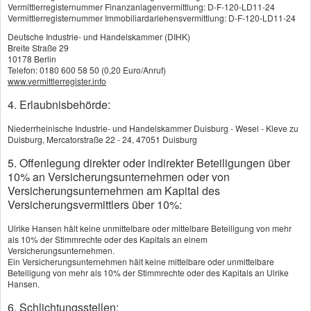
Rente bei Berufsunfähigkeit
Vermittlerregisternummer Finanzanlagenvermittlung: D-F-120-LD11-24
Vermittlerregisternummer Immobiliardarlehensvermittlung: D-F-120-LD11-24
Die wichtigste Leistung der
Deutsche Industrie- und Handelskammer (DIHK)
Berufsunfähigkeitsversicherung ist die
Breite Straße 29
monatliche Rente - ab dem Zeitpunkt, ab dem
10178 Berlin
Telefon: 0180 600 58 50 (0,20 Euro/Anruf)
Sie wegen eines Unfalls oder einer Erkrankung
www.vermittlerregister.info
nicht mehr arbeiten können.
4. Erlaubnisbehörde:
Oft werden Versicherte nur teilweise
Niederrheinische Industrie- und Handelskammer Duisburg - Wesel - Kleve zu
Duisburg, Mercatorstraße 22 - 24, 47051 Duisburg
berufsunfähig - volle Rentenleistungen gibt es
5. Offenlegung direkter oder indirekter Beteiligungen über
daher bereits bei einer Berufsunfähigkeit von
10% an Versicherungsunternehmen oder von
weniger als 100 Prozent.
Versicherungsunternehmen am Kapital des
Versicherungsvermittlers über 10%:
Der Versicherer hilft außerdem bei der
Ulrike Hansen hält keine unmittelbare oder mittelbare Beteiligung von mehr
Wiedereingliederung ins Arbeitsleben, etwa
als 10% der Stimmrechte oder des Kapitals an einem
beim behindertengerechten Umbau des
Versicherungsunternehmen.
Ein Versicherungsunternehmen hält keine mittelbare oder unmittelbare
Arbeitsplatzes, durch Einmalzahlungen bei
Beteiligung von mehr als 10% der Stimmrechte oder des Kapitals an Ulrike
Ende einer zeitlich begrenzten
Hansen.
Berufsunfähigkeit oder durch Assistance-
6. Schlichtungsstellen: