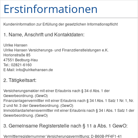
Erstinformationen
Kundeninformation zur Erfüllung der gesetzlichen Informationspflicht
1. Name, Anschrift und Kontaktdaten:
Ulrike Hansen
Ulrike Hansen Versicherungs- und Finanzdienstleistungen e.K.
Horionstraße 85
47551 Bedburg-Hau
PRODUKTE
Tel.: 02821-6160
E-Mail: info@ulrikehansen.de
Berufsunfähigkeitsversicherung
2. Tätigkeitsart:
Grundfähigkeitsversicherung
Versicherungsmakler mit einer Erlaubnis nach § 34 d Abs. 1 der
Gewerbeordnung. (GewO)
Unfallversicherung
Finanzanlagenvermittler mit einer Erlaubnis nach § 34 f Abs. 1 Satz 1 Nr. 1, Nr.
2 und Nr. 3 der Gewerbeordnung. (GewO)
Berufsunfähigkeitsversicherung
Immobiliardarlehensvermittler mit einer Erlaubnis nach § 34 i Abs. 1 Satz 1 der
Gewerbeordnung. (GewO)
Was leistet eine
3. Gemeinsame Registerstelle nach § 11 a Abs. 1 GewO:
Berufsunfähigkeitsversicherung?
Vermittlerregisternummer Versicherungsvermittlung: D-B60B-PF4F1-41