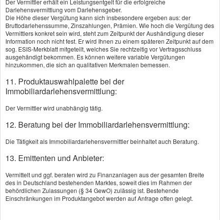
Der Vermittler erhält ein Leistungsentgelt für die erfolgreiche
Vorname, Name: *
Darlehensvermittlung vom Darlehensgeber.
Die Höhe dieser Vergütung kann sich insbesondere ergeben aus: der
Bruttodarlehenssumme, Zinszahlungen, Prämien. Wie hoch die Vergütung des
Vermittlers konkret sein wird, steht zum Zeitpunkt der Aushändigung dieser
Information noch nicht fest. Er wird Ihnen zu einem späteren Zeitpunkt auf dem
Geburtsdatum:
sog. ESIS-Merkblatt mitgeteilt, welches Sie rechtzeitig vor Vertragsschluss
ausgehändigt bekommen. Es können weitere variable Vergütungen
hinzukommen, die sich an qualitativen Merkmalen bemessen.
Straße, Hausnr.:
11. Produktauswahlpalette bei der
Immobiliardarlehensvermittlung:
Der Vermittler wird unabhängig tätig.
PLZ, Ort:
12. Beratung bei der Immobiliardarlehensvermittlung:
Die Tätigkeit als Immobiliardarlehensvermittler beinhaltet auch Beratung.
Telefon:
13. Emittenten und Anbieter:
Vermittelt und ggf. beraten wird zu Finanzanlagen aus der gesamten Breite
E-Mail: *
des in Deutschland bestehenden Marktes, soweit dies im Rahmen der
behördlichen Zulassungen (§ 34 GewO) zulässig ist. Bestehende
Einschränkungen im Produktangebot werden auf Anfrage offen gelegt.