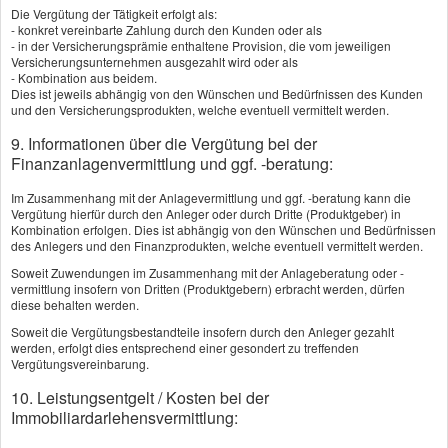
Gesundheitsprüfung erhöhen, damit eine
Die Vergütung der Tätigkeit erfolgt als:
- konkret vereinbarte Zahlung durch den Kunden oder als
etwaige spätere BU-Rente Ihren gestiegenen
- in der Versicherungsprämie enthaltene Provision, die vom jeweiligen
finanziellen Bedürfnissen entspricht.
Versicherungsunternehmen ausgezahlt wird oder als
- Kombination aus beidem.
Dies ist jeweils abhängig von den Wünschen und Bedürfnissen des Kunden
Mehr zum Thema:
und den Versicherungsprodukten, welche eventuell vermittelt werden.
·
Die Grundlagen
9. Informationen über die Vergütung bei der
·
Leistungsumfang
Finanzanlagenvermittlung und ggf. -beratung:
·
Für wen sinnvoll?
Im Zusammenhang mit der Anlagevermittlung und ggf. -beratung kann die
Vergütung hierfür durch den Anleger oder durch Dritte (Produktgeber) in
·
Risiko Berufsunfähigkeit
Kombination erfolgen. Dies ist abhängig von den Wünschen und Bedürfnissen
·
Die Kosten
des Anlegers und den Finanzprodukten, welche eventuell vermittelt werden.
Soweit Zuwendungen im Zusammenhang mit der Anlageberatung oder -
·
Berufsunfähigkeitsvergleich
vermittlung insofern von Dritten (Produktgebern) erbracht werden, dürfen
·
Aufgepasst!
diese behalten werden.
Soweit die Vergütungsbestandteile insofern durch den Anleger gezahlt
·
Der richtige Vertrag
werden, erfolgt dies entsprechend einer gesondert zu treffenden
Vergütungsvereinbarung.
10. Leistungsentgelt / Kosten bei der
Vergleich und Angebot
Immobiliardarlehensvermittlung:
Berufsunfähigkeitsversicherung