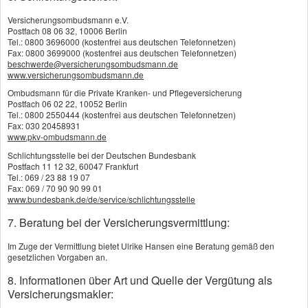
Leistungen, die über die finanzielle Hilfen
Versicherungsombudsmann e.V.
hinausgehen - etwa die Planung von Reha-
Postfach 08 06 32, 10006 Berlin
Maßnahmen.
Tel.: 0800 3696000 (kostenfrei aus deutschen Telefonnetzen)
Fax: 0800 3699000 (kostenfrei aus deutschen Telefonnetzen)
beschwerde@versicherungsombudsmann.de
www.versicherungsombudsmann.de
Finanzieller Schutz bei steigendem Bedarf
Ombudsmann für die Private Kranken- und Pflegeversicherung
Postfach 06 02 22, 10052 Berlin
Durch Dynamisierung - also regelmäßige
Tel.: 0800 2550444 (kostenfrei aus deutschen Telefonnetzen)
Fax: 030 20458931
Erhöhung von Rentenansprüchen und
www.pkv-ombudsmann.de
Beiträgen - können Sie Ihren
Schlichtungsstelle bei der Deutschen Bundesbank
Berufsunfähigkeitsschutz an steigende
Postfach 11 12 32, 60047 Frankfurt
Tel.: 069 / 23 88 19 07
Lebenshaltungskosten und wachsenden
Fax: 069 / 70 90 90 99 01
Finanzbedarf anpassen.
www.bundesbank.de/de/service/schlichtungsstelle
7. Beratung bei der Versicherungsvermittlung:
Sofern beim Vertragsabschluss eine
Im Zuge der Vermittlung bietet Ulrike Hansen eine Beratung gemäß den
Nachversicherungsgarantie vereinbart wurde,
gesetzlichen Vorgaben an.
können Sie den bestehenden Schutz zum
8. Informationen über Art und Quelle der Vergütung als
Beispiel bei Heirat, Geburt eines Kindes oder
Versicherungsmakler:
Immobilienerwerb ohne erneute