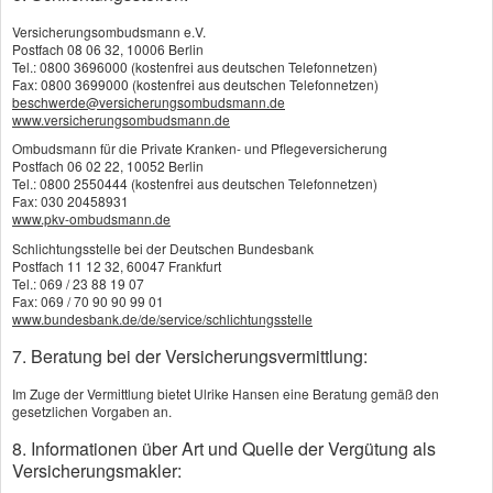
ausgezahlt wird – inklusive Überschüsse.
Versicherungsombudsmann e.V.
Postfach 08 06 32, 10006 Berlin
Der größte Pluspunkt der KLV sind die
Tel.: 0800 3696000 (kostenfrei aus deutschen Telefonnetzen)
Fax: 0800 3699000 (kostenfrei aus deutschen Telefonnetzen)
garantierten Leistungen (Verzinsung, Rente).
beschwerde@versicherungsombudsmann.de
Sie sorgen für eine feste, vorhersehbare
www.versicherungsombudsmann.de
Auszahlung und bieten damit
Ombudsmann für die Private Kranken- und Pflegeversicherung
Postfach 06 02 22, 10052 Berlin
Planungssicherheit. Gerade für
Tel.: 0800 2550444 (kostenfrei aus deutschen Telefonnetzen)
sicherheitsorientierte Sparer ist das ein
Fax: 030 20458931
www.pkv-ombudsmann.de
wichtiges Argument.
Schlichtungsstelle bei der Deutschen Bundesbank
Postfach 11 12 32, 60047 Frankfurt
Garantie kostet Rendite
Tel.: 069 / 23 88 19 07
Der Garantiezins liegt aktuell (2025) bei 1
Fax: 069 / 70 90 90 99 01
www.bundesbank.de/de/service/schlichtungsstelle
Prozent für Neuverträge. Wer die Sicherheit
einer 100-Prozent-Beitragsgarantie will,
7. Beratung bei der Versicherungsvermittlung:
schränkt sich bei den Renditechancen ein. Das
Im Zuge der Vermittlung bietet Ulrike Hansen eine Beratung gemäß den
Ergebnis: Viele klassische
gesetzlichen Vorgaben an.
Kapitallebensversicherungen bieten heute
8. Informationen über Art und Quelle der Vergütung als
kaum noch eine spürbare Wertsteigerung, die
Versicherungsmakler:
einen realen Vermögensaufbau darstellen