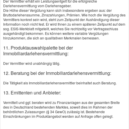
eigenen Risikobereitschaft durch die Auswahl
Der Vermittler erhält ein Leistungsentgelt für die erfolgreiche
Darlehensvermittlung vom Darlehensgeber.
an sicheren und chancenreicheren Fonds
Die Höhe dieser Vergütung kann sich insbesondere ergeben aus: der
passgenau berücksichtigt werden. Durch den
Bruttodarlehenssumme, Zinszahlungen, Prämien. Wie hoch die Vergütung des
Vermittlers konkret sein wird, steht zum Zeitpunkt der Aushändigung dieser
langfristigen Anlagehorizont und ein
Information noch nicht fest. Er wird Ihnen zu einem späteren Zeitpunkt auf dem
sog. ESIS-Merkblatt mitgeteilt, welches Sie rechtzeitig vor Vertragsschluss
diversifiziertes Investment werden
ausgehändigt bekommen. Es können weitere variable Vergütungen
Schwankungen an den Börsen ausgeglichen.
hinzukommen, die sich an qualitativen Merkmalen bemessen.
11. Produktauswahlpalette bei der
Die Kapitallebensversicherung bietet weiterhin
Immobiliardarlehensvermittlung:
eine sichere Option für alle, die Wert auf
garantierte Auszahlungen legen. Doch
Der Vermittler wird unabhängig tätig.
angesichts niedriger Zinsen ist es wichtig,
12. Beratung bei der Immobiliardarlehensvermittlung:
Alternativen zu prüfen. Fondsgebundene
Die Tätigkeit als Immobiliardarlehensvermittler beinhaltet auch Beratung.
Rentenversicherungen können helfen, die
Kaufkraft langfristig zu erhalten und die eigene
13. Emittenten und Anbieter:
Altersvorsorge auf stabilere Beine zu stellen.
Vermittelt und ggf. beraten wird zu Finanzanlagen aus der gesamten Breite
Eine professionelle Beratung kann die eigenen
des in Deutschland bestehenden Marktes, soweit dies im Rahmen der
behördlichen Zulassungen (§ 34 GewO) zulässig ist. Bestehende
Bedürfnisse an den Vermögensaufbau
Einschränkungen im Produktangebot werden auf Anfrage offen gelegt.
erarbeiten und herausfinden, welche
Anlageform zu den finanziellen Zielen besser