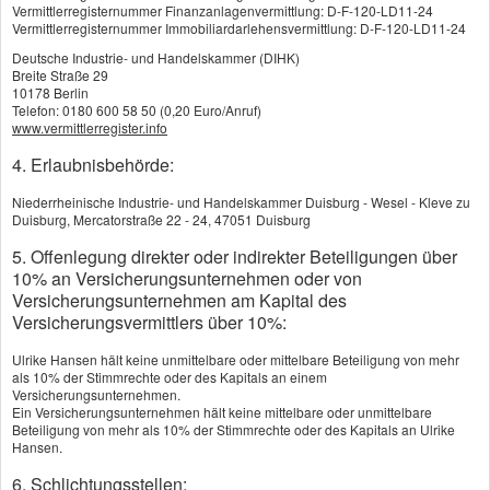
Vermittlerregisternummer Finanzanlagenvermittlung: D-F-120-LD11-24
Risikolebensversicherung
Vermittlerregisternummer Immobiliardarlehensvermittlung: D-F-120-LD11-24
Britische Lebensversicherung
Deutsche Industrie- und Handelskammer (DIHK)
Breite Straße 29
Ausbildungsversicherung
10178 Berlin
Telefon: 0180 600 58 50 (0,20 Euro/Anruf)
Sterbegeld
www.vermittlerregister.info
4. Erlaubnisbehörde:
Kapitallebensversicherung
Niederrheinische Industrie- und Handelskammer Duisburg - Wesel - Kleve zu
Sicherheit dank Garantie
Duisburg, Mercatorstraße 22 - 24, 47051 Duisburg
Die Kapitallebensversicherung
5. Offenlegung direkter oder indirekter Beteiligungen über
(KLV) kombiniert zwei zentrale Vorteile:
10% an Versicherungsunternehmen oder von
Versicherungsunternehmen am Kapital des
Hinterbliebenenschutz
– Stirbt die
Versicherungsvermittlers über 10%:
versicherte Person während der
Ulrike Hansen hält keine unmittelbare oder mittelbare Beteiligung von mehr
Vertragslaufzeit, erhalten die im Vertrag
als 10% der Stimmrechte oder des Kapitals an einem
Versicherungsunternehmen.
Begünstigten eine vereinbarte
Ein Versicherungsunternehmen hält keine mittelbare oder unmittelbare
Todesfallsumme.
Beteiligung von mehr als 10% der Stimmrechte oder des Kapitals an Ulrike
Hansen.
Vermögensaufbau
– Über die Jahre wird
Kapital angespart, das am Ende der Laufzeit
6. Schlichtungsstellen: