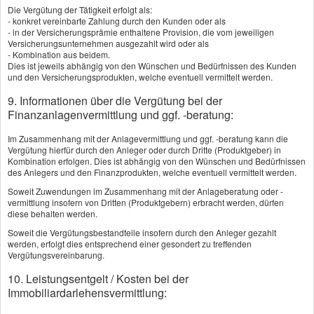
Die Vergütung der Tätigkeit erfolgt als:
kann.
- konkret vereinbarte Zahlung durch den Kunden oder als
- in der Versicherungsprämie enthaltene Provision, die vom jeweiligen
Und das ist problematisch: Die Inflation nagt
Versicherungsunternehmen ausgezahlt wird oder als
- Kombination aus beidem.
über die Jahre an der Kaufkraft des
Dies ist jeweils abhängig von den Wünschen und Bedürfnissen des Kunden
Vermögens. Wer sich also allein auf
und den Versicherungsprodukten, welche eventuell vermittelt werden.
garantierte Zinsen verlässt, könnte im Alter
9. Informationen über die Vergütung bei der
weniger für sein Erspartes bekommen als
Finanzanlagenvermittlung und ggf. -beratung:
ursprünglich geplant.
Im Zusammenhang mit der Anlagevermittlung und ggf. -beratung kann die
Vergütung hierfür durch den Anleger oder durch Dritte (Produktgeber) in
Moderne Alternativen bieten höhere
Kombination erfolgen. Dies ist abhängig von den Wünschen und Bedürfnissen
des Anlegers und den Finanzprodukten, welche eventuell vermittelt werden.
Renditechancen
Soweit Zuwendungen im Zusammenhang mit der Anlageberatung oder -
Stattdessen setzen viele Vorsorgesparer
vermittlung insofern von Dritten (Produktgebern) erbracht werden, dürfen
mittlerweile auf fondsgebundene
diese behalten werden.
Rentenversicherungen. Hier werden die
Soweit die Vergütungsbestandteile insofern durch den Anleger gezahlt
werden, erfolgt dies entsprechend einer gesondert zu treffenden
Beiträge nicht nur klassisch verzinst, sondern
Vergütungsvereinbarung.
in Investmentfonds investiert. So bieten sie
10. Leistungsentgelt / Kosten bei der
höhere Ertragschancen, durch die Partizipation
Immobiliardarlehensvermittlung:
an den Kapitalmärkten. Zudem kann die