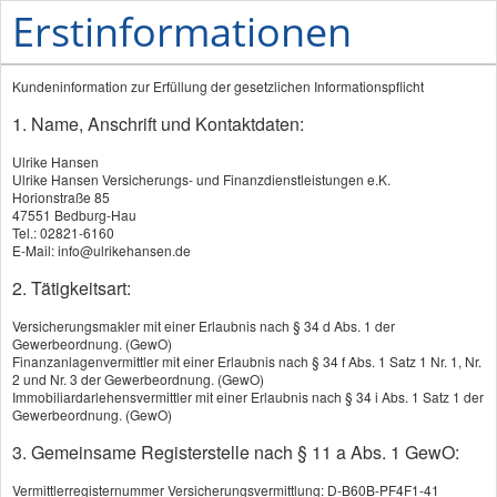
Erstinformationen
Kundeninformation zur Erfüllung der gesetzlichen Informationspflicht
1. Name, Anschrift und Kontaktdaten:
Ulrike Hansen
Ulrike Hansen Versicherungs- und Finanzdienstleistungen e.K.
Horionstraße 85
47551 Bedburg-Hau
PRODUKTE
Tel.: 02821-6160
E-Mail: info@ulrikehansen.de
Riester-Rente
2. Tätigkeitsart:
Rürup-Rente
Versicherungsmakler mit einer Erlaubnis nach § 34 d Abs. 1 der
Gewerbeordnung. (GewO)
Private Rentenversicherung
Finanzanlagenvermittler mit einer Erlaubnis nach § 34 f Abs. 1 Satz 1 Nr. 1, Nr.
2 und Nr. 3 der Gewerbeordnung. (GewO)
Fondsgeb. Rentenversicherung
Immobiliardarlehensvermittler mit einer Erlaubnis nach § 34 i Abs. 1 Satz 1 der
Gewerbeordnung. (GewO)
Betriebliche Altersversorgung
3. Gemeinsame Registerstelle nach § 11 a Abs. 1 GewO:
Kapitallebensversicherung
Vermittlerregisternummer Versicherungsvermittlung: D-B60B-PF4F1-41