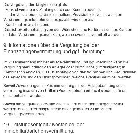
Vorname, Name: *
Die Vergütung der Tätigkeit erfolgt als:
- konkret vereinbarte Zahlung durch den Kunden oder als
- in der Versicherungsprämie enthaltene Provision, die vom jeweiligen
Versicherungsunternehmen ausgezahlt wird oder als
- Kombination aus beidem.
Geburtsdatum:
Dies ist jeweils abhängig von den Wünschen und Bedürfnissen des Kunden
und den Versicherungsprodukten, welche eventuell vermittelt werden.
9. Informationen über die Vergütung bei der
Straße, Hausnr.:
Finanzanlagenvermittlung und ggf. -beratung:
Im Zusammenhang mit der Anlagevermittlung und ggf. -beratung kann die
Vergütung hierfür durch den Anleger oder durch Dritte (Produktgeber) in
PLZ, Ort:
Kombination erfolgen. Dies ist abhängig von den Wünschen und Bedürfnissen
des Anlegers und den Finanzprodukten, welche eventuell vermittelt werden.
Soweit Zuwendungen im Zusammenhang mit der Anlageberatung oder -
vermittlung insofern von Dritten (Produktgebern) erbracht werden, dürfen
Telefon:
diese behalten werden.
Soweit die Vergütungsbestandteile insofern durch den Anleger gezahlt
werden, erfolgt dies entsprechend einer gesondert zu treffenden
Vergütungsvereinbarung.
E-Mail: *
10. Leistungsentgelt / Kosten bei der
Immobiliardarlehensvermittlung: