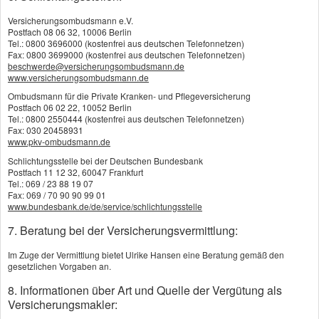
Auswahl hilft dabei, langfristig die
Versicherungsombudsmann e.V.
bestmögliche medizinische Versorgung zu
Postfach 08 06 32, 10006 Berlin
Tel.: 0800 3696000 (kostenfrei aus deutschen Telefonnetzen)
sichern.
Fax: 0800 3699000 (kostenfrei aus deutschen Telefonnetzen)
beschwerde@versicherungsombudsmann.de
Mehr zum Thema:
www.versicherungsombudsmann.de
·
Zahnzusatzversicherung
Ombudsmann für die Private Kranken- und Pflegeversicherung
Postfach 06 02 22, 10052 Berlin
·
Krankenhauszusatzversicherung
Tel.: 0800 2550444 (kostenfrei aus deutschen Telefonnetzen)
Fax: 030 20458931
·
Kranken(haus)tagegeld
www.pkv-ombudsmann.de
·
Auslandskrankenversicherung
Schlichtungsstelle bei der Deutschen Bundesbank
Postfach 11 12 32, 60047 Frankfurt
·
Pflegezusatzversicherung
Tel.: 069 / 23 88 19 07
Fax: 069 / 70 90 90 99 01
·
Ambulante Zusatzversicherung
www.bundesbank.de/de/service/schlichtungsstelle
·
Per Baukasten zur individuellen
7. Beratung bei der Versicherungsvermittlung:
Absicherung
Im Zuge der Vermittlung bietet Ulrike Hansen eine Beratung gemäß den
gesetzlichen Vorgaben an.
8. Informationen über Art und Quelle der Vergütung als
Vergleich und Angebot
Krankenzusatzversicherung
Versicherungsmakler: