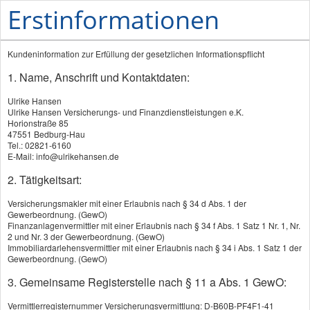
Erstinformationen
Kundeninformation zur Erfüllung der gesetzlichen Informationspflicht
1. Name, Anschrift und Kontaktdaten:
Ulrike Hansen
Ulrike Hansen Versicherungs- und Finanzdienstleistungen e.K.
Horionstraße 85
47551 Bedburg-Hau
PRODUKTE
Tel.: 02821-6160
E-Mail: info@ulrikehansen.de
Schwere Krankheiten
2. Tätigkeitsart:
Auslandskrankenversicherung
Versicherungsmakler mit einer Erlaubnis nach § 34 d Abs. 1 der
Gewerbeordnung. (GewO)
Gesetzliche Krankenversicherung
Finanzanlagenvermittler mit einer Erlaubnis nach § 34 f Abs. 1 Satz 1 Nr. 1, Nr.
2 und Nr. 3 der Gewerbeordnung. (GewO)
Krankenhaustagegeld
Immobiliardarlehensvermittler mit einer Erlaubnis nach § 34 i Abs. 1 Satz 1 der
Gewerbeordnung. (GewO)
Krankentagegeld
3. Gemeinsame Registerstelle nach § 11 a Abs. 1 GewO:
Krankenzusatzversicherung
Vermittlerregisternummer Versicherungsvermittlung: D-B60B-PF4F1-41