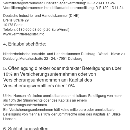
Vermittlerregisternummer Finanzanlagenvermittlung: D-F-120-LD11-24
Private Krankenversicherung
Vermittlerregisternummer Immobiliardarlehensvermittlung: D-F-120-LD11-24
Zahnzusatzversicherung
Deutsche Industrie- und Handelskammer (DIHK)
Breite Straße 29
Krankenzusatzversicherung
10178 Berlin
Telefon: 0180 600 58 50 (0,20 Euro/Anruf)
www.vermittlerregister.info
Per Baukasten zur
4. Erlaubnisbehörde:
individuellen Absicherung
Niederrheinische Industrie- und Handelskammer Duisburg - Wesel - Kleve zu
Private Krankenzusatzversicherungen
Duisburg, Mercatorstraße 22 - 24, 47051 Duisburg
ermöglichen es gesetzlich Versicherten, ihre
5. Offenlegung direkter oder indirekter Beteiligungen über
Gesundheitsversorgung gezielt zu verbessern –
10% an Versicherungsunternehmen oder von
sei es durch besseren Zahnersatz, mehr
Versicherungsunternehmen am Kapital des
Versicherungsvermittlers über 10%:
Komfort im Krankenhaus oder finanzielle
Sicherheit im Pflegefall.
Ulrike Hansen hält keine unmittelbare oder mittelbare Beteiligung von mehr
als 10% der Stimmrechte oder des Kapitals an einem
Da die Leistungen und Tarife stark variieren,
Versicherungsunternehmen.
Ein Versicherungsunternehmen hält keine mittelbare oder unmittelbare
lohnt sich eine professionelle Beratung, um
Beteiligung von mehr als 10% der Stimmrechte oder des Kapitals an Ulrike
Hansen.
eine passende und preislich sinnvolle
Zusatzversicherung zu finden. Eine sorgfältige
6. Schlichtungsstellen: