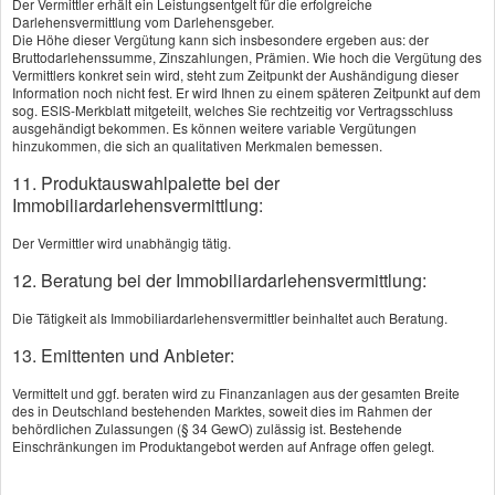
Der Vermittler erhält ein Leistungsentgelt für die erfolgreiche
Darlehensvermittlung vom Darlehensgeber.
Berufliche Tätigkeit:
Die Höhe dieser Vergütung kann sich insbesondere ergeben aus: der
Bruttodarlehenssumme, Zinszahlungen, Prämien. Wie hoch die Vergütung des
Vermittlers konkret sein wird, steht zum Zeitpunkt der Aushändigung dieser
Information noch nicht fest. Er wird Ihnen zu einem späteren Zeitpunkt auf dem
Berufsgruppe:
sog. ESIS-Merkblatt mitgeteilt, welches Sie rechtzeitig vor Vertragsschluss
ausgehändigt bekommen. Es können weitere variable Vergütungen
hinzukommen, die sich an qualitativen Merkmalen bemessen.
11. Produktauswahlpalette bei der
Immobiliardarlehensvermittlung:
Ambulant:
Der Vermittler wird unabhängig tätig.
12. Beratung bei der Immobiliardarlehensvermittlung:
Stationär:
Die Tätigkeit als Immobiliardarlehensvermittler beinhaltet auch Beratung.
13. Emittenten und Anbieter:
Zahnzusatztarif:
Vermittelt und ggf. beraten wird zu Finanzanlagen aus der gesamten Breite
des in Deutschland bestehenden Marktes, soweit dies im Rahmen der
behördlichen Zulassungen (§ 34 GewO) zulässig ist. Bestehende
Einschränkungen im Produktangebot werden auf Anfrage offen gelegt.
Krankentagegeld: