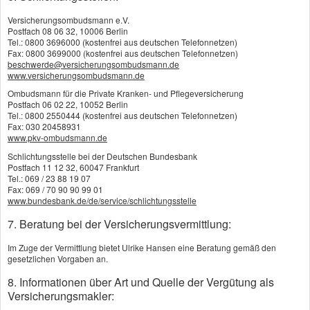
Wiederherstellung oder Ersatz beschädigter
Versicherungsombudsmann e.V.
Gegenstände, außerdem Folgekosten wie etwa
Postfach 08 06 32, 10006 Berlin
Tel.: 0800 3696000 (kostenfrei aus deutschen Telefonnetzen)
ein Nutzungsausfall.
Fax: 0800 3699000 (kostenfrei aus deutschen Telefonnetzen)
beschwerde@versicherungsombudsmann.de
www.versicherungsombudsmann.de
Sind Menschen verletzt, fallen
Ombudsmann für die Private Kranken- und Pflegeversicherung
Behandlungskosten und Verdienstausfall an.
Postfach 06 02 22, 10052 Berlin
Oft hat der Verletzte Anspruch auf
Tel.: 0800 2550444 (kostenfrei aus deutschen Telefonnetzen)
Fax: 030 20458931
Schmerzensgeld, bei bleibenden
www.pkv-ombudsmann.de
Gesundheitsschäden sogar auf eine
Schlichtungsstelle bei der Deutschen Bundesbank
lebenslange Rente.
Postfach 11 12 32, 60047 Frankfurt
Tel.: 069 / 23 88 19 07
Fax: 069 / 70 90 90 99 01
www.bundesbank.de/de/service/schlichtungsstelle
Sie haften mit Ihrem ganzen Vermögen
7. Beratung bei der Versicherungsvermittlung:
Nicht alle Fälle einer privaten Haftung sind so
Im Zuge der Vermittlung bietet Ulrike Hansen eine Beratung gemäß den
harmlos wie das beim Fußballspielen
gesetzlichen Vorgaben an.
zerschossene Fenster oder der Rotweinfleck
8. Informationen über Art und Quelle der Vergütung als
auf dem Teppich des Nachbarn. Der
Versicherungsmakler:
entstandene Schaden kann so hoch sein, dass