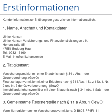
Erstinformationen
Kundeninformation zur Erfüllung der gesetzlichen Informationspflicht
1. Name, Anschrift und Kontaktdaten:
Ulrike Hansen
Ulrike Hansen Versicherungs- und Finanzdienstleistungen e.K.
Horionstraße 85
47551 Bedburg-Hau
PRODUKTE
Tel.: 02821-6160
E-Mail: info@ulrikehansen.de
Privathaftpflichtversicherung
2. Tätigkeitsart:
Tierhalterhaftpflicht
Versicherungsmakler mit einer Erlaubnis nach § 34 d Abs. 1 der
Gewerbeordnung. (GewO)
Rechtsschutzversicherung
Finanzanlagenvermittler mit einer Erlaubnis nach § 34 f Abs. 1 Satz 1 Nr. 1, Nr.
2 und Nr. 3 der Gewerbeordnung. (GewO)
Gebäudeversicherung
Immobiliardarlehensvermittler mit einer Erlaubnis nach § 34 i Abs. 1 Satz 1 der
Gewerbeordnung. (GewO)
Hausratversicherung
3. Gemeinsame Registerstelle nach § 11 a Abs. 1 GewO:
Haus- und Grund-Haftpflicht
Vermittlerregisternummer Versicherungsvermittlung: D-B60B-PF4F1-41