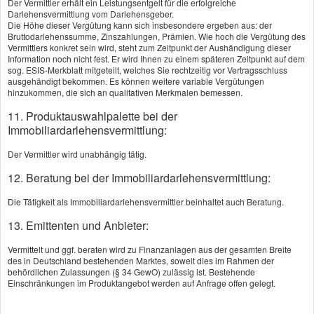
Der Vermittler erhält ein Leistungsentgelt für die erfolgreiche
Vergleich und Angebot
Darlehensvermittlung vom Darlehensgeber.
Privathaftpflichtversicherung
Die Höhe dieser Vergütung kann sich insbesondere ergeben aus: der
Bruttodarlehenssumme, Zinszahlungen, Prämien. Wie hoch die Vergütung des
Vorname, Name: *
Vermittlers konkret sein wird, steht zum Zeitpunkt der Aushändigung dieser
Information noch nicht fest. Er wird Ihnen zu einem späteren Zeitpunkt auf dem
sog. ESIS-Merkblatt mitgeteilt, welches Sie rechtzeitig vor Vertragsschluss
ausgehändigt bekommen. Es können weitere variable Vergütungen
hinzukommen, die sich an qualitativen Merkmalen bemessen.
Geburtsdatum:
11. Produktauswahlpalette bei der
Immobiliardarlehensvermittlung:
Straße, Hausnr.:
Der Vermittler wird unabhängig tätig.
12. Beratung bei der Immobiliardarlehensvermittlung:
PLZ, Ort:
Die Tätigkeit als Immobiliardarlehensvermittler beinhaltet auch Beratung.
13. Emittenten und Anbieter:
Telefon:
Vermittelt und ggf. beraten wird zu Finanzanlagen aus der gesamten Breite
des in Deutschland bestehenden Marktes, soweit dies im Rahmen der
behördlichen Zulassungen (§ 34 GewO) zulässig ist. Bestehende
Einschränkungen im Produktangebot werden auf Anfrage offen gelegt.
E-Mail: *