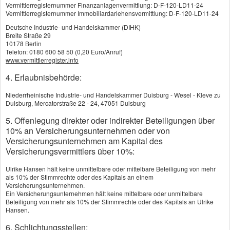
Vermittlerregisternummer Finanzanlagenvermittlung: D-F-120-LD11-24
Gewässerschadenhaftpflicht
Vermittlerregisternummer Immobiliardarlehensvermittlung: D-F-120-LD11-24
Glasversicherung
Deutsche Industrie- und Handelskammer (DIHK)
Breite Straße 29
Feuerversicherung
10178 Berlin
Telefon: 0180 600 58 50 (0,20 Euro/Anruf)
Photovoltaikversicherung
www.vermittlerregister.info
4. Erlaubnisbehörde:
Reiseversicherung
Niederrheinische Industrie- und Handelskammer Duisburg - Wesel - Kleve zu
Privathaftpflichtversicherung
Duisburg, Mercatorstraße 22 - 24, 47051 Duisburg
5. Offenlegung direkter oder indirekter Beteiligungen über
Warum brauche ich eine
10% an Versicherungsunternehmen oder von
Haftpflichtversicherung?
Versicherungsunternehmen am Kapital des
Ob aus Leichtsinn, Missgeschick oder
Versicherungsvermittlers über 10%:
Vergesslichkeit - wenn Sie einen Schaden
Ulrike Hansen hält keine unmittelbare oder mittelbare Beteiligung von mehr
verursachen, müssen Sie dafür gerade stehen.
als 10% der Stimmrechte oder des Kapitals an einem
Versicherungsunternehmen.
Ein Versicherungsunternehmen hält keine mittelbare oder unmittelbare
Der Geschädigte hat ein gesetzliches Recht auf
Beteiligung von mehr als 10% der Stimmrechte oder des Kapitals an Ulrike
Hansen.
angemessenen finanziellen Schadensersatz.
Dazu gehören die Kosten für
6. Schlichtungsstellen: