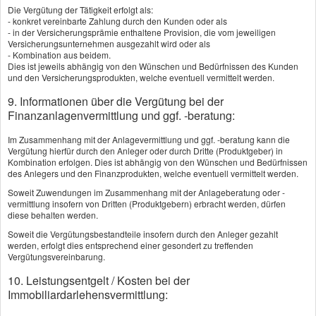
Die Vergütung der Tätigkeit erfolgt als:
er Ihre wirtschaftliche Existenz gefährdet.
- konkret vereinbarte Zahlung durch den Kunden oder als
- in der Versicherungsprämie enthaltene Provision, die vom jeweiligen
Versicherungsunternehmen ausgezahlt wird oder als
Als Verursacher haften Sie mit Ihrem ganzen
- Kombination aus beidem.
Vermögen, mit Haus- und Grundbesitz, mit
Dies ist jeweils abhängig von den Wünschen und Bedürfnissen des Kunden
und den Versicherungsprodukten, welche eventuell vermittelt werden.
Bankguthaben, Lohn und Gehalt. Sogar auf
9. Informationen über die Vergütung bei der
eine spätere Erbschaft kann im Ernstfall
Finanzanlagenvermittlung und ggf. -beratung:
zugegriffen werden.
Im Zusammenhang mit der Anlagevermittlung und ggf. -beratung kann die
Mehr zum Thema:
Vergütung hierfür durch den Anleger oder durch Dritte (Produktgeber) in
Kombination erfolgen. Dies ist abhängig von den Wünschen und Bedürfnissen
·
Die Grundlagen
des Anlegers und den Finanzprodukten, welche eventuell vermittelt werden.
·
Leistungsumfang
Soweit Zuwendungen im Zusammenhang mit der Anlageberatung oder -
vermittlung insofern von Dritten (Produktgebern) erbracht werden, dürfen
·
Wer ist versichert?
diese behalten werden.
·
Thema Kosten
Soweit die Vergütungsbestandteile insofern durch den Anleger gezahlt
werden, erfolgt dies entsprechend einer gesondert zu treffenden
·
Typische Schadensfälle
Vergütungsvereinbarung.
·
Der richtige Vertrag
10. Leistungsentgelt / Kosten bei der
Immobiliardarlehensvermittlung: